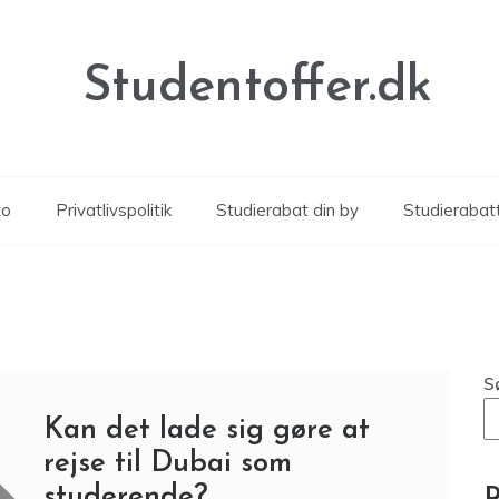
Studentoffer.dk
to
Privatlivspolitik
Studierabat din by
Studierabat
S
Kan det lade sig gøre at
rejse til Dubai som
studerende?