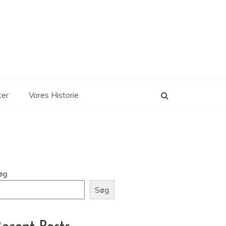
ter
Vores Historie
øg
Søg