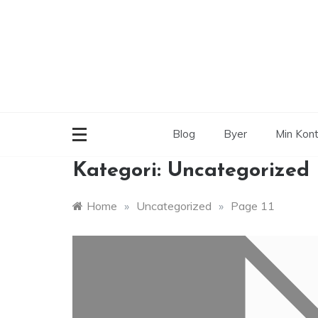
Skip
to
content
Blog
Byer
Min Kon
Kategori:
Uncategorized
Home
»
Uncategorized
»
Page 11