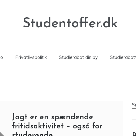
Studentoffer.dk
to
Privatlivspolitik
Studierabat din by
Studierabat
S
Jagt er en spændende
fritidsaktivitet – også for
studerende