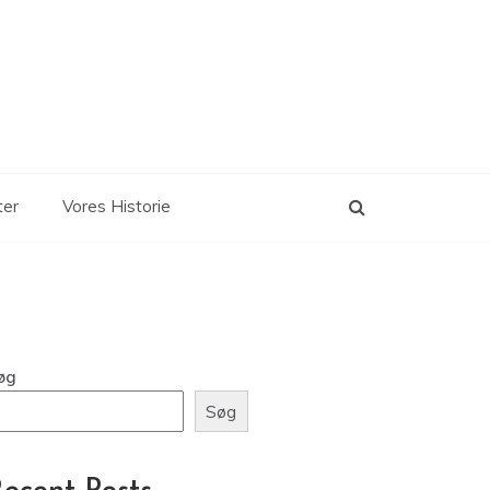
ter
Vores Historie
øg
Søg