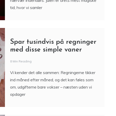
nærvær indendørs. Julen er årets mest magiske
tid, hvor vi samler
Spar tusindvis på regninger
med disse simple vaner
8 Min Reading
Vi kender det alle sammen: Regningerne tikker
ind måned efter måned, og det kan føles som
om, udgifterne bare vokser – næsten uden vi
opdager