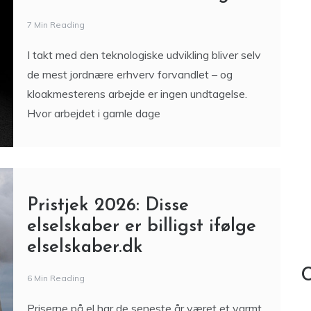
7 Min Reading
I takt med den teknologiske udvikling bliver selv
de mest jordnære erhverv forvandlet – og
kloakmesterens arbejde er ingen undtagelse.
Hvor arbejdet i gamle dage
Pristjek 2026: Disse
elselskaber er billigst ifølge
elselskaber.dk
C
6 Min Reading
Priserne på el har de seneste år været et varmt