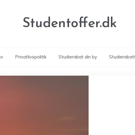
Studentoffer.dk
to
Privatlivspolitik
Studierabat din by
Studierabat