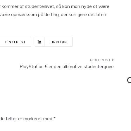
r kommer af studenterlivet, så kan man nyde at være
 være opmærksom på de ting, der kan gøre det til en
PINTEREST
LINKEDIN
PlayStation 5 er den ultimative studentergave
C
e felter er markeret med
*