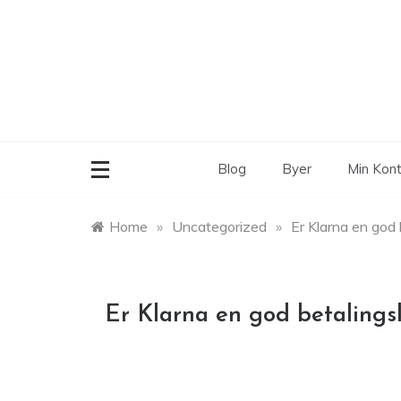
Skip
to
content
Blog
Byer
Min Kon
Home
»
Uncategorized
»
Er Klarna en god 
Er Klarna en god betalings