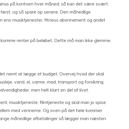
minus på kontoen hver måned, så kan det være svært
først, og så spare op senere. Den månedlige
m ens musiktjenester, fitness abonnement og andet
 komme renter på beløbet. Dette må man ikke glemme,
 det nemt at lægge et budget. Overvej hvad der skal
leje, vand, el, varme, mad, transport og forsikring.
dvendigheder, men helt klart en del af livet.
t, musiktjeneste, filmtjeneste og skal man jo spise
 mellem med vennerne. Og oven på det hele kommer
 mange månedlige afbetalinger så lægger man næsten