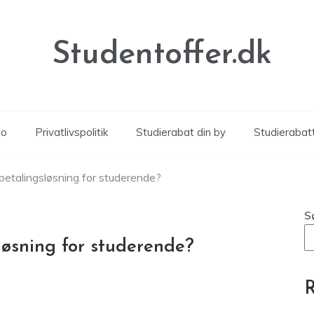
Studentoffer.dk
to
Privatlivspolitik
Studierabat din by
Studierabat
betalingsløsning for studerende?
S
løsning for studerende?
R