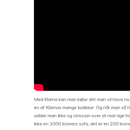
Med Klarna kan man købe det man vil have nu. O
en af Klarnas mange butikker. Og når man så h
sidder man ikke og stresser over at man lige ha
ikke en 3000 kroners sofa, det er en 200 kro