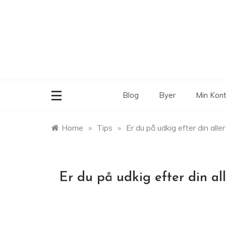
Skip
to
content
Blog
Byer
Min Kon
Home
»
Tips
»
Er du på udkig efter din all
Er du på udkig efter din al