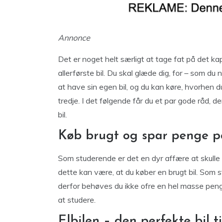
Annonce
Det er noget helt særligt at tage fat på det kapi
allerførste bil. Du skal glæde dig, for – som d
at have sin egen bil, og du kan køre, hvorhen du 
tredje. I det følgende får du et par gode råd, de
bil.
Køb brugt og spar penge på
Som studerende er det en dyr affære at skulle b
dette kan være, at du køber en brugt bil. Som 
derfor behøves du ikke ofre en hel masse peng
at studere.
Elbilen – den perfekte bil ti