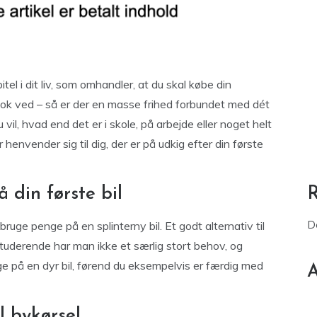
tel i dit liv, som omhandler, at du skal købe din
u nok ved – så er der en masse frihed forbundet med dét
vil, hvad end det er i skole, på arbejde eller noget helt
r henvender sig til dig, der er på udkig efter din første
 din første bil
D
ruge penge på en splinterny bil. Et godt alternativ til
studerende har man ikke et særlig stort behov, og
e på en dyr bil, førend du eksempelvis er færdig med
A
l bykørsel