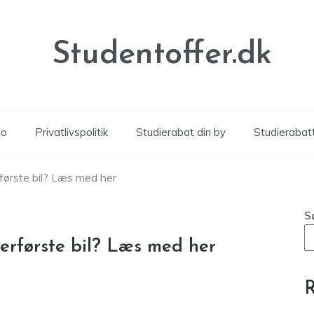
Studentoffer.dk
to
Privatlivspolitik
Studierabat din by
Studierabat
erførste bil? Læs med her
S
lerførste bil? Læs med her
R