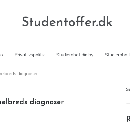
Studentoffer.dk
to
Privatlivspolitik
Studierabat din by
Studierabat
helbreds diagnoser
S
helbreds diagnoser
R