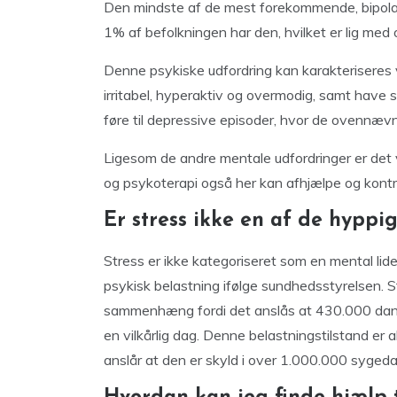
Den mindste af de mest forekommende, bipolar l
1% af befolkningen har den, hvilket er lig med 
Denne psykiske udfordring kan karakteriseres 
irritabel, hyperaktiv og overmodig, samt have s
føre til depressive episoder, hvor de ovennæ
Ligesom de andre mentale udfordringer er det v
og psykoterapi også her kan afhjælpe og kont
Er stress ikke en af de hyppi
Stress er ikke kategoriseret som en mental lide
psykisk belastning ifølge sundhedsstyrelsen.
sammenhæng fordi det anslås at 430.000 dansk
en vilkårlig dag. Denne belastningstilstand 
anslår at den er skyld i over 1.000.000 syged