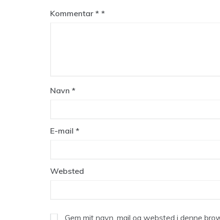
Kommentar
*
Navn
*
E-mail
*
Websted
Gem mit navn, mail og websted i denne brow