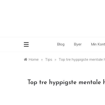
Skip
to
content
Blog
Byer
Min Kon
Home
»
Tips
»
Top tre hyppigste mentale 
Top tre hyppigste mentale 