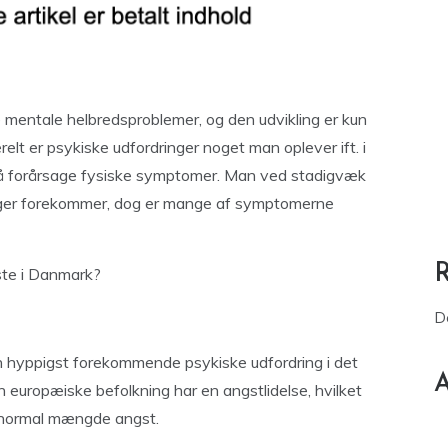
e mentale helbredsproblemer, og den udvikling er kun
t er psykiske udfordringer noget man oplever ift. i
så forårsage fysiske symptomer. Man ved stadigvæk
inger forekommer, dog er mange af symptomerne
ste i Danmark?
D
n hyppigst forekommende psykiske udfordring i det
A
europæiske befolkning har en angstlidelse, hvilket
n unormal mængde angst.