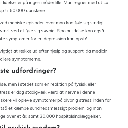
idelse, er på ingen måder lille. Man regner med at ca.
op til 60.000 danskere.
ved maniske episoder, hvor man kan føle sig særligt
vært ved at føle sig søvnig. Bipolar lidelse kan også
vnte symptomer for en depression kan opstå.
igtigt at række ud efter hjælp og support, da medicin
rollere symptomerne.
gste udfordringer?
lse, men i stedet som en reaktion på fysisk eller
 Stress er dog stadigvæk værd at nævne i denne
ere vil opleve symptomer på alvorlig stress inden for
er altså et kæmpe sundhedsmæssigt problem, og man
age over et år, samt 30.000 hospitalsindlæggelser.