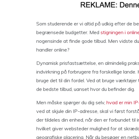
Som studerende er vi altid på udkig efter de be
begrænsede budgetter. Med
stigningen i onli
nogensinde at finde gode tilbud. Men vidste du,
handler online?
Dynamisk prisfastsættelse, en almindelig praks
indvirkning på forbrugere fra forskellige land
bruge det til din fordel. Ved at bruge værktøjer
de bedste tilbud, uanset hvor du befinder dig.
Men måske spørger du dig selv,
hvad er min I
ved at skjule din IP-adresse, skal vi først forst
der tildeles din enhed, når den er forbundet til
hvilket giver websteder mulighed for at skrædd
geografiske placering. Når du besøger en netbu