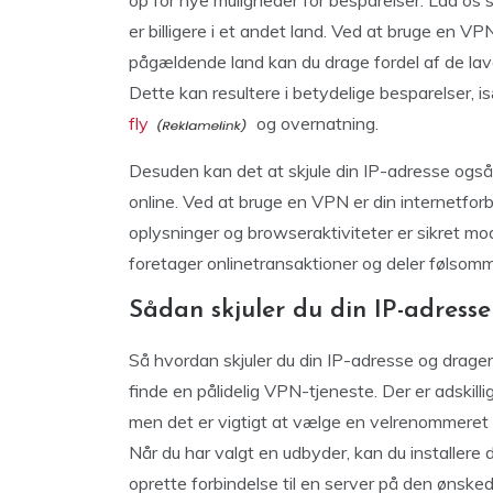
op for nye muligheder for besparelser. Lad os 
er billigere i et andet land. Ved at bruge en VPN
pågældende land kan du drage fordel af de laver
Dette kan resultere i betydelige besparelser, is
fly
og overnatning.
Desuden kan det at skjule din IP-adresse også 
online. Ved at bruge en VPN er din internetforbi
oplysninger og browseraktiviteter er sikret mod
foretager onlinetransaktioner og deler følsom
Sådan skjuler du din IP-adresse
Så hvordan skjuler du din IP-adresse og drager 
finde en pålidelig VPN-tjeneste. Der er adskill
men det er vigtigt at vælge en velrenommeret ud
Når du har valgt en udbyder, kan du installer
oprette forbindelse til en server på den ønsked