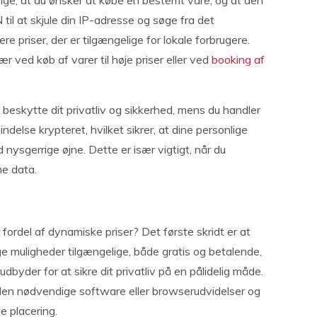
sige, at du ønsker at købe en bestemt vare, og at den
 til at skjule din IP-adresse og søge fra det
e priser, der er tilgængelige for lokale forbrugere.
ær ved køb af varer til høje priser eller ved
booking af
beskytte dit privatliv og sikkerhed, mens du handler
ndelse krypteret, hvilket sikrer, at dine personlige
 nysgerrige øjne. Dette er især vigtigt, når du
me data.
fordel af dynamiske priser? Det første skridt er at
ige muligheder tilgængelige, både gratis og betalende,
byder for at sikre dit privatliv på en pålidelig måde.
e den nødvendige software eller browserudvidelser og
e placering.