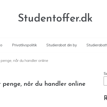
Studentoffer.dk
to
Privatlivspolitik
Studierabat din by
Studierabat
 penge, når du handler online
S
r penge, når du handler online
R