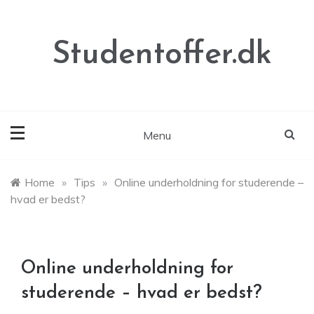
Skip
to
content
Studentoffer.dk
Menu
Home
»
Tips
»
Online underholdning for studerende –
hvad er bedst?
Online underholdning for
studerende – hvad er bedst?