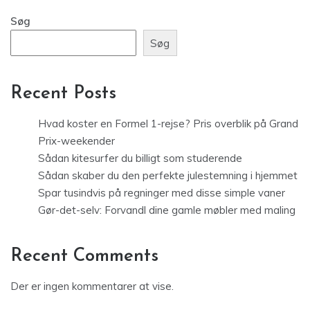
Søg
Søg
Recent Posts
Hvad koster en Formel 1-rejse? Pris overblik på Grand
Prix-weekender
Sådan kitesurfer du billigt som studerende
Sådan skaber du den perfekte julestemning i hjemmet
Spar tusindvis på regninger med disse simple vaner
Gør-det-selv: Forvandl dine gamle møbler med maling
Recent Comments
Der er ingen kommentarer at vise.