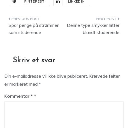
PINTEREST
LINKEDIN
Indlægsnavigation
Spar penge på strømmen
Denne type smykker hitter
som studerende
blandt studerende
Skriv et svar
Din e-mailadresse vil ikke blive publiceret.
Krævede felter
er markeret med
*
Kommentar
*