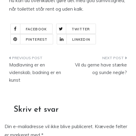
nu kan du ovenikøbet gøre det med god samvittighed,
når toilettet står rent og uden kalk.
FACEBOOK
TWITTER
PINTEREST
LINKEDIN
Indlægsnavigation
Madlavning er en
Vil du gerne have stærke
videnskab, badning er en
og sunde negle?
kunst
Skriv et svar
Din e-mailadresse vil ikke blive publiceret.
Krævede felter
er markeret med
*