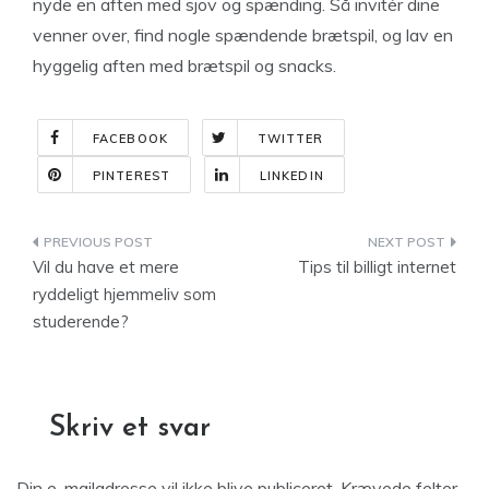
nyde en aften med sjov og spænding. Så invitér dine
venner over, find nogle spændende brætspil, og lav en
hyggelig aften med brætspil og snacks.
FACEBOOK
TWITTER
PINTEREST
LINKEDIN
Indlægsnavigation
Vil du have et mere
Tips til billigt internet
ryddeligt hjemmeliv som
studerende?
Skriv et svar
Din e-mailadresse vil ikke blive publiceret.
Krævede felter