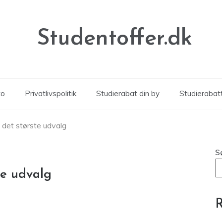
Studentoffer.dk
to
Privatlivspolitik
Studierabat din by
Studierabat
 det største udvalg
S
te udvalg
R