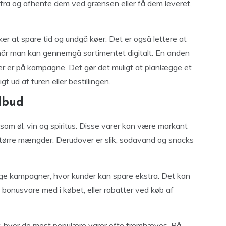
efra og afhente dem ved grænsen eller få dem leveret,
ker at spare tid og undgå køer. Det er også lettere at
 når man kan gennemgå sortimentet digitalt. En anden
 der er på kampagne. Det gør det muligt at planlægge et
t ud af turen eller bestillingen.
ilbud
om øl, vin og spiritus. Disse varer kan være markant
 større mængder. Derudover er slik, sodavand og snacks
lige kampagner, hvor kunder kan spare ekstra. Det kan
 bonusvare med i købet, eller rabatter ved køb af
ser, hvor de mest populære varer ofte fremhæves. På