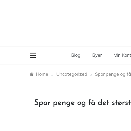
Skip
to
content
Blog
Byer
Min Kon
Home
»
Uncategorized
»
Spar penge og få
Spar penge og få det størs