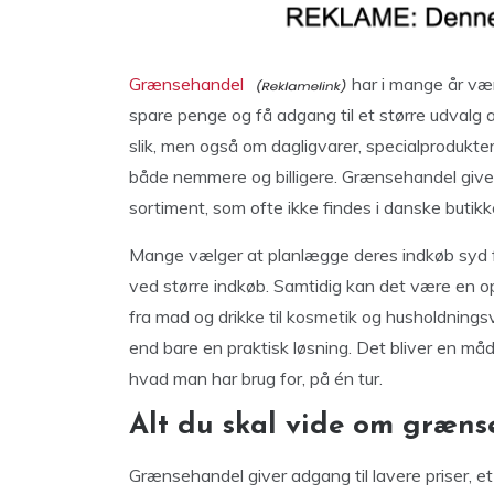
Grænsehandel
har i mange år vær
spare penge og få adgang til et større udvalg a
slik, men også om dagligvarer, specialprodukte
både nemmere og billigere. Grænsehandel giver
sortiment, som ofte ikke findes i danske butikk
Mange vælger at planlægge deres indkøb syd fo
ved større indkøb. Samtidig kan det være en opl
fra mad og drikke til kosmetik og husholdnings
end bare en praktisk løsning. Det bliver en må
hvad man har brug for, på én tur.
Alt du skal vide om græn
Grænsehandel giver adgang til lavere priser, et