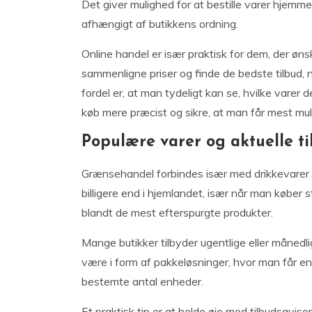
Det giver mulighed for at bestille varer hjemm
afhængigt af butikkens ordning.
Online handel er især praktisk for dem, der øns
sammenligne priser og finde de bedste tilbud,
fordel er, at man tydeligt kan se, hvilke varer
køb mere præcist og sikre, at man får mest mulig
Populære varer og aktuelle t
Grænsehandel forbindes især med drikkevarer s
billigere end i hjemlandet, især når man køber
blandt de mest efterspurgte produkter.
Mange butikker tilbyder ugentlige eller måned
være i form af pakkeløsninger, hvor man får en
bestemte antal enheder.
Et praktisk tip er at holde øje med tilbudsavi