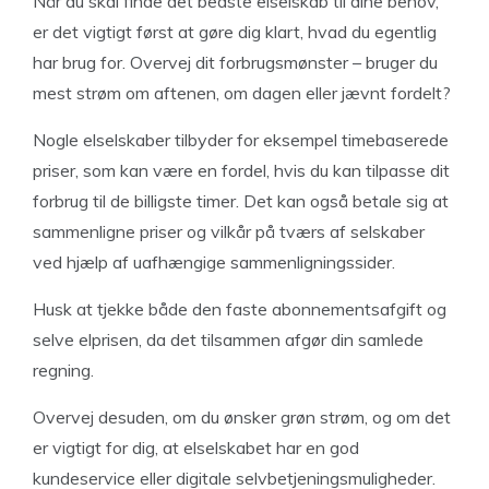
Når du skal finde det bedste elselskab til dine behov,
er det vigtigt først at gøre dig klart, hvad du egentlig
har brug for. Overvej dit forbrugsmønster – bruger du
mest strøm om aftenen, om dagen eller jævnt fordelt?
Nogle elselskaber tilbyder for eksempel timebaserede
priser, som kan være en fordel, hvis du kan tilpasse dit
forbrug til de billigste timer. Det kan også betale sig at
sammenligne priser og vilkår på tværs af selskaber
ved hjælp af uafhængige sammenligningssider.
Husk at tjekke både den faste abonnementsafgift og
selve elprisen, da det tilsammen afgør din samlede
regning.
Overvej desuden, om du ønsker grøn strøm, og om det
er vigtigt for dig, at elselskabet har en god
kundeservice eller digitale selvbetjeningsmuligheder.