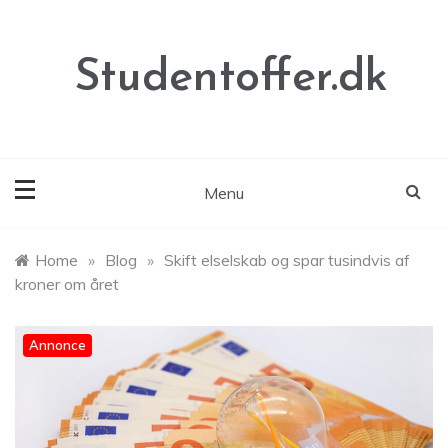
Skip
to
content
Studentoffer.dk
Menu
Home
»
Blog
»
Skift elselskab og spar tusindvis af
kroner om året
Annonce