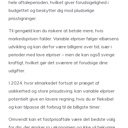
hele aftaleperioden, hvilket giver forudsigelighed i
budgettet og beskytter dig mod pludselige
prisstigninger.
Til gengæld kan du risikere at betale mere, hvis
markedsprisen falder. Variable elpriser følger elbørsens
udvikling og kan derfor være billigere over tid, især i
perioder med lave elpriser – men de kan også svinge
kraftigt, hvilket gør det sværere at forudsige dine
udgifter.
I 2024, hvor elmarkedet fortsat er præget af
usikkerhed og store prisudsving, kan variable elpriser
potentielt give en lavere regning, hvis du er fleksibel
og kan tilpasse dit forbrug til de billigste timer.
Omvendt kan et fastprisaftale være det bedste valg
for dig, der ønsker ro i økonomien og ikke vil bekymre