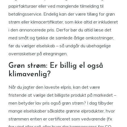
papirfakturaer eller ved manglende tilmelding til
betalingsservice. Endelig kan der være tillæg for grøn
strøm eller klimacertifikater, som ikke altid er inkluderet
i den annoncerede pris. Derfor bør du altid læse det
med småt og tjekke de samlede årlige omkostninger,
før du vælger elselskab – så undgår du ubehagelige
overraskelser på elregningen.
Grøn strøm: Er billig el også
klimavenlig?
Når du jagter den laveste elpris, kan det være
fristende at vælge det billigste produkt på markedet –
men betyder lav pris også grøn strøm? I dag tilbyder
mange elselskaber såkaldte grønne elprodukter, hvor
strømmen enten er certificeret som vedvarende (fx
fra vind eller sol) eller hvor der kompenseres for CO₂-