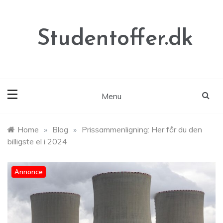
Skip
to
content
Studentoffer.dk
Menu
Home
»
Blog
»
Prissammenligning: Her får du den
billigste el i 2024
Annonce