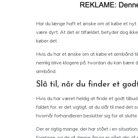
Har du længe haft et ønske om at købe et nyt a
være dyrt. At det er tilfældet, betyder dog ikke
køber det.
Hvis du har et ønske om at købe et armbånd til
nemlig blive klogere på, hvordan du kan bære d
armbånd.
Slå til, når du finder et god
Hvis du har været heldig at finde et godt tilbu
faldet for, er det vigtigt, at du slår til med de
hvornår forhandleren beslutter sig for at slutte 
Der er rigtig mange, der har stået i en situati
foretage, og de af denne årsag er gået glip af e