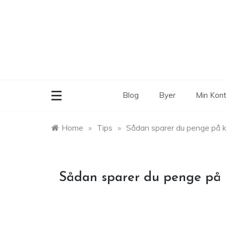
Skip
to
content
Blog
Byer
Min Kon
Home
»
Tips
»
Sådan sparer du penge på 
Sådan sparer du penge på