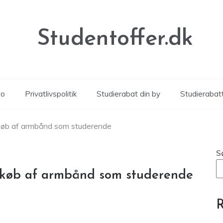
Studentoffer.dk
to
Privatlivspolitik
Studierabat din by
Studierabat
køb af armbånd som studerende
S
 køb af armbånd som studerende
R