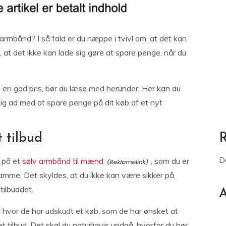
rmbånd? I så fald er du næppe i tvivl om, at det kan
, at det ikke kan lade sig gøre at spare penge, når du
 en god pris, bør du læse med herunder. Her kan du
ig ad med at spare penge på dit køb af et nyt
t tilbud
D
d på et
sølv armbånd til mænd
, som du er
t samme. Det skyldes, at du ikke kan være sikker på,
tilbuddet.
A
on, hvor de har udskudt et køb, som de har ønsket at
t tilbud. Det skal du naturligvis undgå, hvorfor du bør