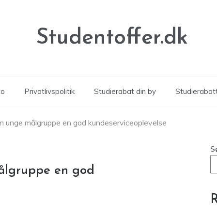
Studentoffer.dk
to
Privatlivspolitik
Studierabat din by
Studierabat
in unge målgruppe en god kundeserviceoplevelse
S
ålgruppe en god
R