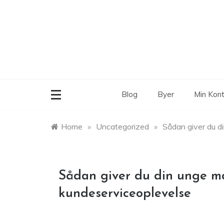
Skip
to
content
Blog
Byer
Min Kon
Home
»
Uncategorized
»
Sådan giver du d
Sådan giver du din unge m
kundeserviceoplevelse