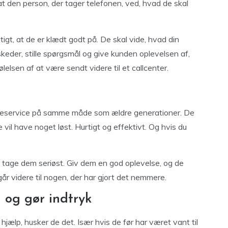
at den person, der tager telefonen, ved, hvad de skal
gtigt, at de er klædt godt på. De skal vide, hvad din
eder, stille spørgsmål og give kunden oplevelsen af,
ølelsen af at være sendt videre til et callcenter.
deservice på samme måde som ældre generationer. De
e vil have noget løst. Hurtigt og effektivt. Og hvis du
e tage dem seriøst. Giv dem en god oplevelse, og de
år videre til nogen, der har gjort det nemmere.
g og gør indtryk
 hjælp, husker de det. Især hvis de før har været vant til