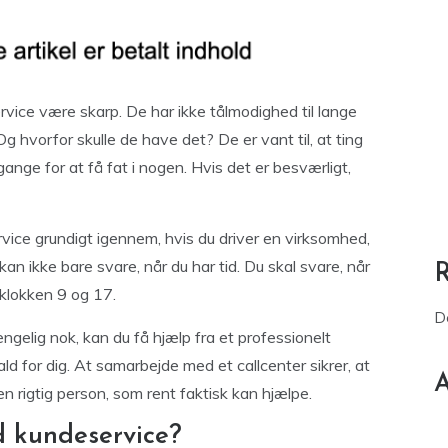
rvice være skarp. De har ikke tålmodighed til lange
 Og hvorfor skulle de have det? De er vant til, at ting
 gange for at få fat i nogen. Hvis det er besværligt,
vice grundigt igennem, hvis du driver en virksomhed,
an ikke bare svare, når du har tid. Du skal svare, når
 klokken 9 og 17.
D
ngelig nok, kan du få hjælp fra et professionelt
ld for dig. At samarbejde med et callcenter sikrer, at
A
n rigtig person, som rent faktisk kan hjælpe.
d kundeservice?