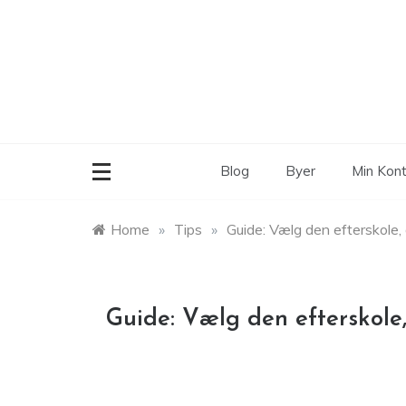
Skip
to
content
Blog
Byer
Min Kon
Home
»
Tips
»
Guide: Vælg den efterskole, d
Guide: Vælg den efterskole,