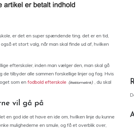
skole, er det en super spændende ting. det er en tid,
også et stort valg, når man skal finde ud af, hvilken
llige efterskoler, inden man vælger den, man skal gå
og de tilbyder alle sammen forskellige linjer og fag. Hvis
 noget som en
fodbold efterskole
, du skal
D
rne vil gå på
A
det en god ide at have en ide om, hvilken linje du kunne
ke mulighederne en smule, og få et overblik over,
.