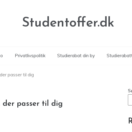
Studentoffer.dk
to
Privatlivspolitik
Studierabat din by
Studierabat
er passer til dig
S
 der passer til dig
R