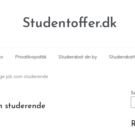
Studentoffer.dk
to
Privatlivspolitik
Studierabat din by
Studierabat
søge job som studerende
S
om studerende
R