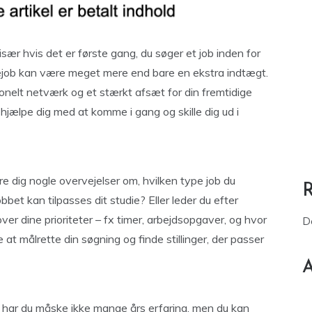
især hvis det er første gang, du søger et job inden for
udiejob kan være meget mere end bare en ekstra indtægt.
ionelt netværk og et stærkt afsæt for din fremtidige
 hjælpe dig med at komme i gang og skille dig ud i
re dig nogle overvejelser om, hvilken type job du
jobbet kan tilpasses dit studie? Eller leder du efter
ver dine prioriteter – fx timer, arbejdsopgaver, og hvor
D
ere at målrette din søgning og finde stillinger, der passer
A
 har du måske ikke mange års erfaring, men du kan