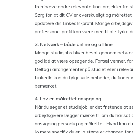
fremhæve andre relevante ting: projekter fra studi
Sørg for, at dit CV er overskueligt og målrettet
opdatere din LinkedIn-profil. Mange arbejdsgiver
professionel profil kan være med til at styrke d
3. Netværk – både online og offline
Mange studiejobs bliver besat gennem netværk,
god idé at være opsøgende. Fortæl venner, fam
Deltag i arrangementer på studiet eller i releva
LinkedIn kan du følge virksomheder, du finder 
bemærket.
4. Lav en målrettet ansøgning
Når du søger et studiejob, er det fristende at 
arbejdsgivere lægger mærke til, om du har sat d
ansøgning personlig og målrettet: Hvad kan du
Jo mere specifik du er, jo større er chancen for a