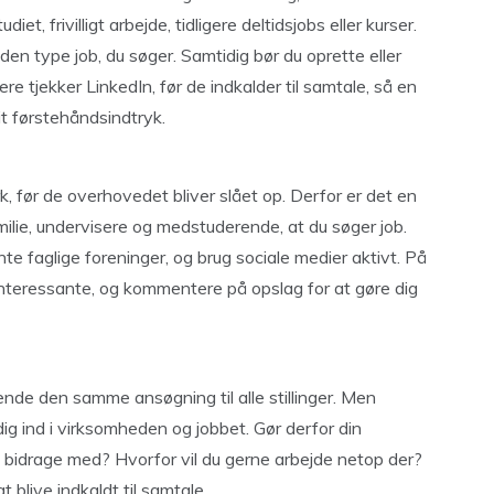
et, frivilligt arbejde, tidligere deltidsjobs eller kurser.
 den type job, du søger. Samtidig bør du oprette eller
e tjekker LinkedIn, før de indkalder til samtale, så en
it førstehåndsindtryk.
 før de overhovedet bliver slået op. Derfor er det en
ilie, undervisere og medstuderende, at du søger job.
nte faglige foreninger, og brug sociale medier aktivt. På
interessante, og kommentere på opslag for at gøre dig
sende den samme ansøgning til alle stillinger. Men
ig ind i virksomheden og jobbet. Gør derfor din
 bidrage med? Hvorfor vil du gerne arbejde netop der?
t blive indkaldt til samtale.