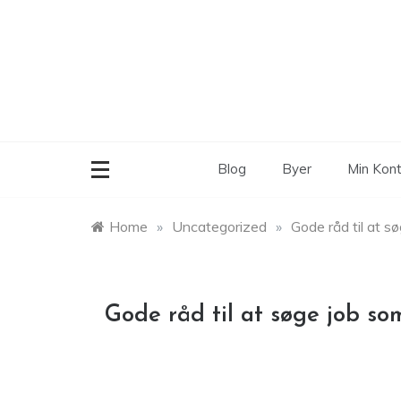
Skip
to
content
Blog
Byer
Min Kon
Home
»
Uncategorized
»
Gode råd til at 
Gode råd til at søge job s