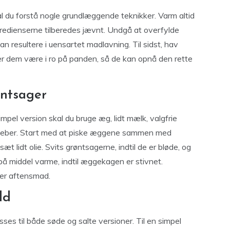
al du forstå nogle grundlæggende teknikker. Varm altid
ngredienserne tilberedes jævnt. Undgå at overfylde
n resultere i uensartet madlavning. Til sidst, hav
r dem være i ro på panden, så de kan opnå den rette
ntsager
impel version skal du bruge æg, lidt mælk, valgfrie
og peber. Start med at piske æggene sammen med
 lidt olie. Svits grøntsagerne, indtil de er bløde, og
å middel varme, indtil æggekagen er stivnet.
ler aftensmad.
ld
ses til både søde og salte versioner. Til en simpel