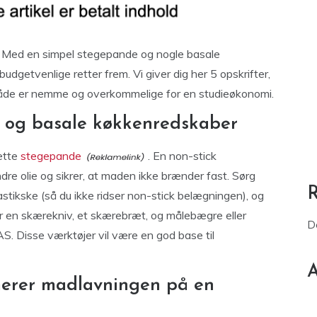
r. Med en simpel stegepande og nogle basale
udgetvenlige retter frem. Vi giver dig her 5 opskrifter,
både er nemme og overkommelige for en studieøkonomi.
 og basale køkkenredskaber
rette
stegepande
. En non-stick
re olie og sikrer, at maden ikke brænder fast. Sørg
astikske (så du ikke ridser non-stick belægningen), og
er en skærekniv, et skærebræt, og målebægre eller
D
. Disse værktøjer vil være en god base til
A
erer madlavningen på en