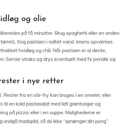
dløg og olie
tilberedes på få minutter. Brug spaghetti eller en anden
ler tørret). Kog pastaen i saltet vand. Imens opvarmes
thakket hvidløg og chili. Når pastaen er al dente,
n. Server straks og drys eventuelt med fx persille og
rester i nye retter
 Rester fra en stir-fry kan bruges i en omelet, eller
s til en kold pastasalat med lidt grøntsager og
ng på pizza, eller i en suppe. Mulighederne er
og undgå madspild, så du ikke “sprænger din pung”