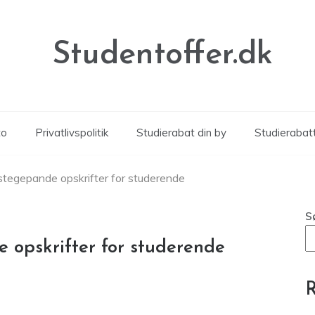
Studentoffer.dk
to
Privatlivspolitik
Studierabat din by
Studierabat
stegepande opskrifter for studerende
S
 opskrifter for studerende
R