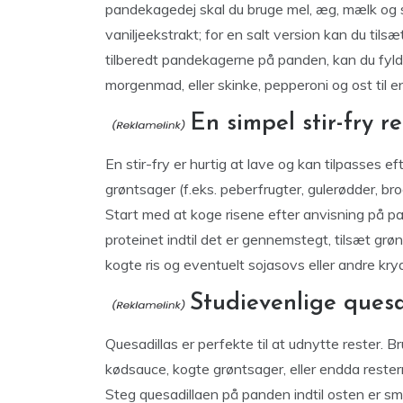
pandekagedej skal du bruge mel, æg, mælk og sal
vaniljeekstrakt; for en salt version kan du tilsæ
tilberedt pandekagerne på panden, kan du fyld
morgenmad, eller skinke, pepperoni og ost til e
En simpel stir-fry r
En stir-fry er hurtig at lave og kan tilpasses e
grøntsager (f.eks. peberfrugter, gulerødder, broc
Start med at koge risene efter anvisning på pa
proteinet indtil det er gennemstegt, tilsæt grønt
kogte ris og eventuelt sojasovs eller andre kry
Studievenlige quesa
Quesadillas er perfekte til at udnytte rester. B
kødsauce, kogte grøntsager, eller endda reste
Steg quesadillaen på panden indtil osten er sm