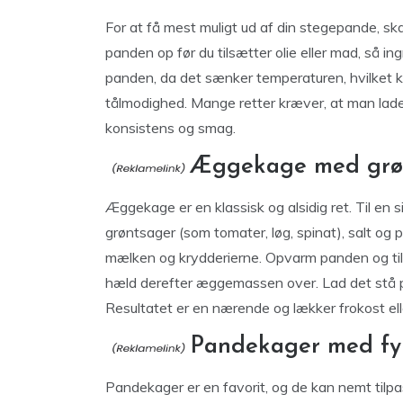
For at få mest muligt ud af din stegepande, sk
panden op før du tilsætter olie eller mad, så i
panden, da det sænker temperaturen, hvilket ka
tålmodighed. Mange retter kræver, at man lade
konsistens og smag.
Æggekage med grø
Æggekage er en klassisk og alsidig ret. Til en s
grøntsager (som tomater, løg, spinat), salt 
mælken og krydderierne. Opvarm panden og tilsæt
hæld derefter æggemassen over. Lad det stå p
Resultatet er en nærende og lækker frokost el
Pandekager med fy
Pandekager er en favorit, og de kan nemt tilpas