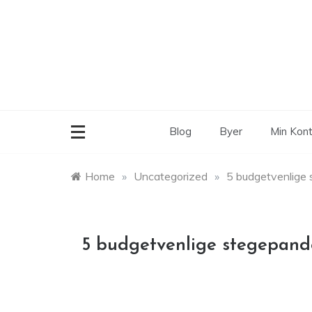
Skip
to
content
Blog
Byer
Min Kon
Home
»
Uncategorized
»
5 budgetvenlige 
5 budgetvenlige stegepande