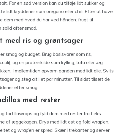
t. For en sød version kan du tilføje lidt sukker og
tte lidt krydderier som oregano eller chili. Efter at have
e dem med hvad du har ved hånden: frugt til
n solid aftensmad.
et med ris og grøntsager
fter smag og budget. Brug basisvarer som ris,
coli), og en proteinkilde som kylling, tofu eller æg.
kken. I mellemtiden opvarm panden med lidt olie. Svits
sager og steg alt i et par minutter. Til sidst tilsæt de
dderier efter smag.
dillas med rester
rug tortillawraps og fyld dem med rester fra f.eks.
rne af æggekagen. Drys med lidt ost og fold wrap’en.
eltet og wrap’en er sprød. Skær i trekanter og server