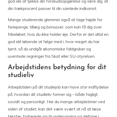
god idé at tjekke din forskudsopgørelse og sikre dig, at
din trækprocent passer til din samlede indkomst.
Mange studerende glemmer også at tage højde for
feriepenge, tillæg og bonusser, som kan få dig over
fribeløbet, hvis du ikke holder øje. Derfor er det altid en
god idé løbende at følge med i, hvor meget du har
tjent, så du undgår økonomiske faldgruber og
uventede regninger fra Skat eller SU-styrelsen.
Arbejdstidens betydning for dit
studieliv
Arbejdstiden på dit studiejob kan have stor indflydelse
på, hvordan dit studieliv former sig – både fagligt,
socialt og personligt. Har du mange arbejdstimer ved
siden af studiet, kan det være svært at nå at læse
tekster, forberede sig til undervisning og deltage i