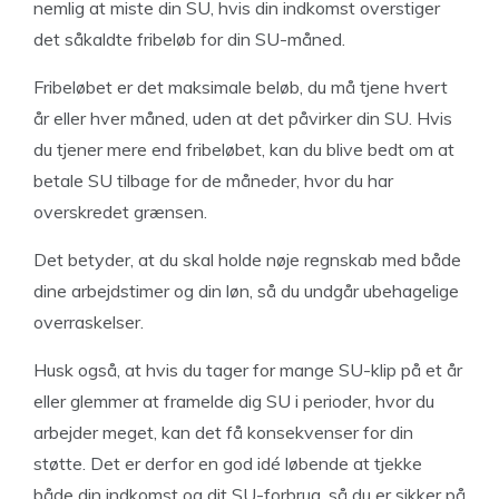
nemlig at miste din SU, hvis din indkomst overstiger
det såkaldte fribeløb for din SU-måned.
Fribeløbet er det maksimale beløb, du må tjene hvert
år eller hver måned, uden at det påvirker din SU. Hvis
du tjener mere end fribeløbet, kan du blive bedt om at
betale SU tilbage for de måneder, hvor du har
overskredet grænsen.
Det betyder, at du skal holde nøje regnskab med både
dine arbejdstimer og din løn, så du undgår ubehagelige
overraskelser.
Husk også, at hvis du tager for mange SU-klip på et år
eller glemmer at framelde dig SU i perioder, hvor du
arbejder meget, kan det få konsekvenser for din
støtte. Det er derfor en god idé løbende at tjekke
både din indkomst og dit SU-forbrug, så du er sikker på