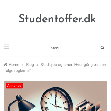
Skip
to
content
Studentoffer.dk
Menu
Home
»
Blog
»
Studiejob og timer: Hvor går grænsen
ifølge reglerne?
Annonce