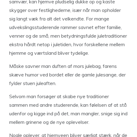
samvær, kan hjemve pludselig dukke op og kaste
skygger over festlighederne, især når man opholder
sig langt væk fra alt det velkendte. For mange
udvekslingsstuderende rammer savnet efter familie,
venner og de små, men betydningsfulde juletraditioner
ekstra hårdt netop i juletiden, hvor forskellene mellem
hjemme og værtsland bliver tydelige.
Måske savner man duften af mors julebag, farens
skæve humor ved bordet eller de gamle julesange, der
fylder stuen juleaften.
Selvom man forsøger at skabe nye traditioner
sammen med andre studerende, kan følelsen af at stå
udenfor og kigge ind på det, man mangler, snige sig ind
mellem grinene og de nye oplevelser.
Nogle oplever, at hjemveen bliver særligt stærk, når de