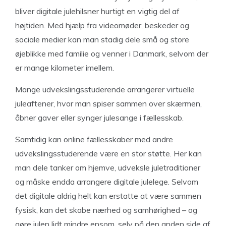
bliver digitale julehilsner hurtigt en vigtig del af
højtiden. Med hjælp fra videomøder, beskeder og
sociale medier kan man stadig dele små og store
øjeblikke med familie og venner i Danmark, selvom der
er mange kilometer imellem.
Mange udvekslingsstuderende arrangerer virtuelle
juleaftener, hvor man spiser sammen over skærmen,
åbner gaver eller synger julesange i fællesskab.
Samtidig kan online fællesskaber med andre
udvekslingsstuderende være en stor støtte. Her kan
man dele tanker om hjemve, udveksle juletraditioner
og måske endda arrangere digitale julelege. Selvom
det digitale aldrig helt kan erstatte at være sammen
fysisk, kan det skabe nærhed og samhørighed – og
gøre julen lidt mindre ensom, selv på den anden side af