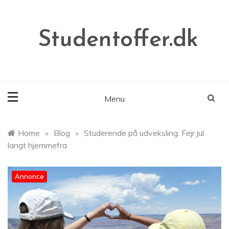
Skip
to
content
Studentoffer.dk
Menu
Home
»
Blog
»
Studerende på udveksling: Fejr jul
langt hjemmefra
Annonce