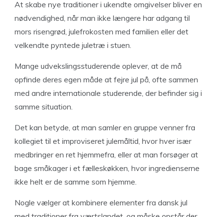
At skabe nye traditioner i ukendte omgivelser bliver en
nødvendighed, når man ikke længere har adgang til
mors risengrød, julefrokosten med familien eller det
velkendte pyntede juletræ i stuen.
Mange udvekslingsstuderende oplever, at de må
opfinde deres egen måde at fejre jul på, ofte sammen
med andre internationale studerende, der befinder sig i
samme situation.
Det kan betyde, at man samler en gruppe venner fra
kollegiet til et improviseret julemåltid, hvor hver især
medbringer en ret hjemmefra, eller at man forsøger at
bage småkager i et fælleskøkken, hvor ingredienserne
ikke helt er de samme som hjemme.
Nogle vælger at kombinere elementer fra dansk jul
med traditioner fra værtslandet, og måske opstår der