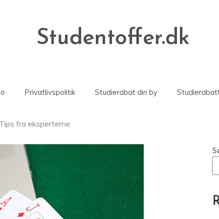
Studentoffer.dk
to
Privatlivspolitik
Studierabat din by
Studierabat
: Tips fra eksperterne
S
R