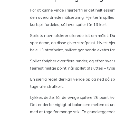
For at kunne vinde i hjerterfri er det helt essent
den overordnede målsætning. Hjerterfri spilles typ
kortspil fordeles, så hver spiller får 13 kort.
Spillets navn afslører allerede lidt om målet: Du
spar dame, da disse giver strafpoint. Hvert hje
hele 13 strafpoint, hvilket gør hende ekstra farlig
Spillet forløber over flere runder, og efter hv
færrest mulige point, når spillet afsluttes – typi
En særlig regel, der kan vende op og ned på spil
tage alle strafkort.
Lykkes dette, får de øvrige spillere 26 point hv
Det er derfor vigtigt at balancere mellem at un
med at tage for mange stik. En grundlæggende fo