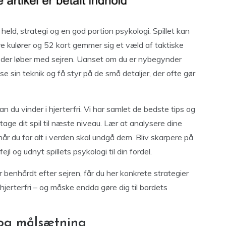
r held, strategi og en god portion psykologi. Spillet kan
re kulører og 52 kort gemmer sig et væld af taktiske
 der løber med sejren. Uanset om du er nybegynder
udse sin teknik og få styr på de små detaljer, der ofte gør
dan du vinder i hjerterfri. Vi har samlet de bedste tips og
 tage dit spil til næste niveau. Lær at analysere dine
når du for alt i verden skal undgå dem. Bliv skarpere på
l og udnyt spillets psykologi til din fordel.
r benhårdt efter sejren, får du her konkrete strategier
hjerterfri – og måske endda gøre dig til bordets
 og målsætning