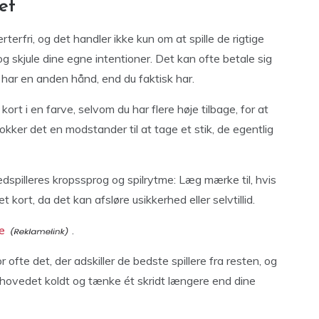
et
erterfri, og det handler ikke kun om at spille de rigtige
 skjule dine egne intentioner. Det kan ofte betale sig
 du har en anden hånd, end du faktisk har.
t kort i en farve, selvom du har flere høje tilbage, for at
lokker det en modstander til at tage et stik, de egentlig
illeres kropssprog og spilrytme: Læg mærke til, hvis
kort, da det kan afsløre usikkerhed eller selvtillid.
e
.
 ofte det, der adskiller de bedste spillere fra resten, og
de hovedet koldt og tænke ét skridt længere end dine