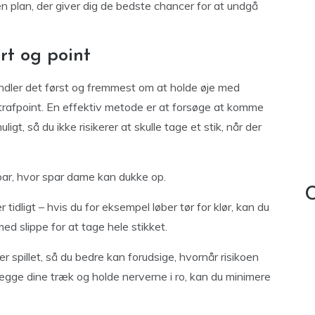
en plan, der giver dig de bedste chancer for at undgå
rt og point
 handler det først og fremmest om at holde øje med
strafpoint. En effektiv metode er at forsøge at komme
ligt, så du ikke risikerer at skulle tage et stik, når der
spar, hvor spar dame kan dukke op.
C
tidligt – hvis du for eksempel løber tør for klør, kan du
rmed slippe for at tage hele stikket.
r spillet, så du bedre kan forudsige, hvornår risikoen
anlægge dine træk og holde nerverne i ro, kan du minimere