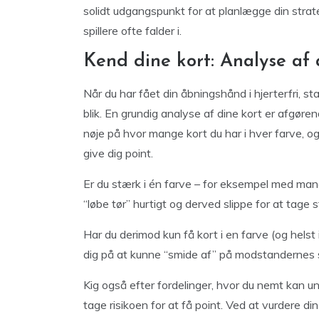
solidt udgangspunkt for at planlægge din strat
spillere ofte falder i.
Kend dine kort: Analyse a
Når du har fået din åbningshånd i hjerterfri, st
blik. En grundig analyse af dine kort er afgøre
nøje på hvor mange kort du har i hver farve, o
give dig point.
Er du stærk i én farve – for eksempel med mange
“løbe tør” hurtigt og derved slippe for at tage s
Har du derimod kun få kort i en farve (og helst
dig på at kunne “smide af” på modstandernes sti
Kig også efter fordelinger, hvor du nemt kan un
tage risikoen for at få point. Ved at vurdere din