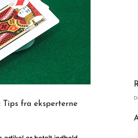
D
: Tips fra eksperterne
A