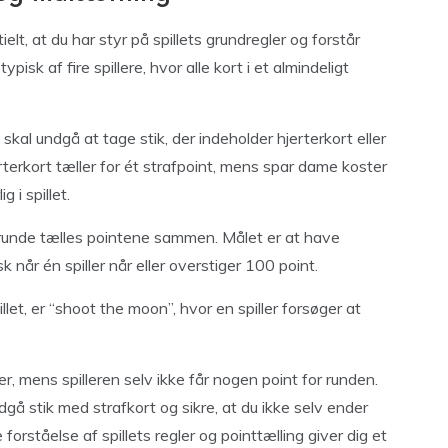
ielt, at du har styr på spillets grundregler og forstår
isk af fire spillere, hvor alle kort i et almindeligt
 skal undgå at tage stik, der indeholder hjerterkort eller
rterkort tæller for ét strafpoint, mens spar dame koster
 i spillet.
er runde tælles pointene sammen. Målet er at have
sk når én spiller når eller overstiger 100 point.
let, er “shoot the moon”, hvor en spiller forsøger at
er, mens spilleren selv ikke får nogen point for runden.
dgå stik med strafkort og sikre, at du ikke selv ender
rståelse af spillets regler og pointtælling giver dig et