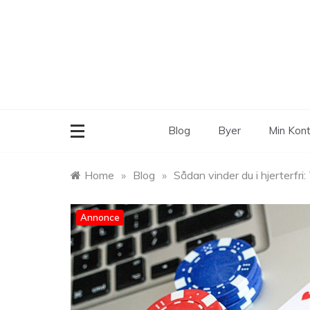
Skip
to
content
Blog
Byer
Min Kon
Home
»
Blog
»
Sådan vinder du i hjerterfri
Annonce