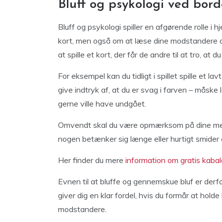
Bluff og psykologi ved bord
Bluff og psykologi spiller en afgørende rolle i hj
kort, men også om at læse dine modstandere og
at spille et kort, der får de andre til at tro, at
For eksempel kan du tidligt i spillet spille et lav
give indtryk af, at du er svag i farven – måske 
gerne ville have undgået.
Omvendt skal du være opmærksom på dine medsp
nogen betænker sig længe eller hurtigt smider et 
Her finder du mere
information om gratis kabal
Evnen til at bluffe og gennemskue bluf er derfor
giver dig en klar fordel, hvis du formår at hol
modstandere.