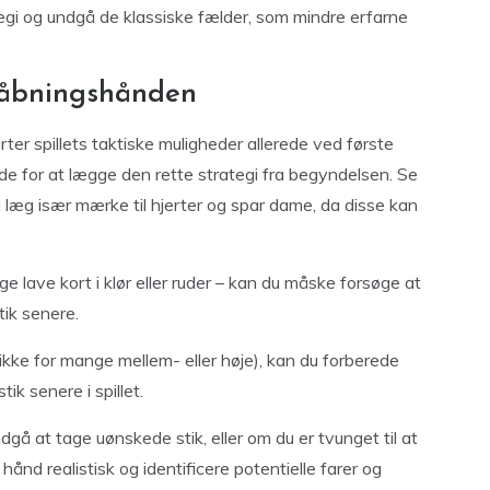
egi og undgå de klassiske fælder, som mindre erfarne
f åbningshånden
arter spillets taktiske muligheder allerede ved første
nde for at lægge den rette strategi fra begyndelsen. Se
g læg især mærke til hjerter og spar dame, da disse kan
 lave kort i klør eller ruder – kan du måske forsøge at
tik senere.
 ikke for mange mellem- eller høje), kan du forberede
k senere i spillet.
dgå at tage uønskede stik, eller om du er tvunget til at
 hånd realistisk og identificere potentielle farer og