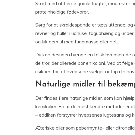
Start med at fjerne gamle frugter, madrester o
proteinholdige fødevarer.
Sørg for at skraldespande er tætsluttende, o
revner og huller i udhuse, tagudhæng og under 
og luk dem til med fugemasse eller net.
Du kan desuden hænge en falsk hvepserede op; 
de tror, der allerede bor en koloni. Ved at føl
risikoen for, at hvepsene vælger netop din have
Naturlige midler til bekæm
Der findes flere naturlige midler, som kan h
kemikalier. En af de mest kendte metoder er at
– eddiken forstyrrer hvepsenes lugtesans og ka
Æteriske olier som pebermynte- eller citronell