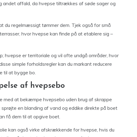
g andet affald, da hvepse tiltrækkes af søde sager og
g at du regelmæssigt tømmer dem. Tjek også for små
terrasser, hvor hvepse kan finde på at etablere sig –
hvepse er territoriale og vil ofte undgå områder, hvor
ge disse simple forholdsregler kan du markant reducere
 til at bygge bo.
pelse af hvepsebo
jælpe med at bekæmpe hvepsebo uden brug af skrappe
 sprøjte en blanding af vand og eddike direkte på boet
n få dem til at opgive boet.
aolie kan også virke afskrækkende for hvepse, hvis du