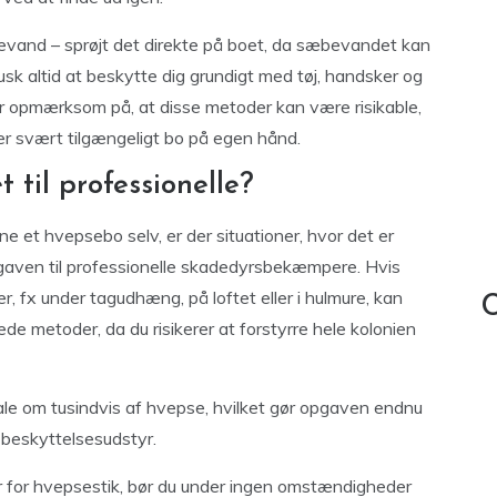
vand – sprøjt det direkte på boet, da sæbevandet kan
sk altid at beskytte dig grundigt med tøj, handsker og
Vær opmærksom på, at disse metoder kan være risikable,
ller svært tilgængeligt bo på egen hånd.
 til professionelle?
e et hvepsebo selv, er der situationer, hvor det er
pgaven til professionelle skadedyrsbekæmpere. Hvis
, fx under tagudhæng, på loftet eller i hulmure, kan
C
de metoder, da du risikerer at forstyrre hele kolonien
ale om tusindvis af hvepse, hvilket gør opgaven endnu
e beskyttelsesudstyr.
ver for hvepsestik, bør du under ingen omstændigheder