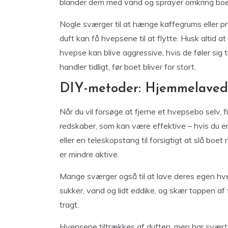
blander dem med vand og sprayer omkring boet
Nogle sværger til at hænge kaffegrums eller p
duft kan få hvepsene til at flytte. Husk altid a
hvepse kan blive aggressive, hvis de føler sig t
handler tidligt, før boet bliver for stort.
DIY-metoder: Hjemmelavede
Når du vil forsøge at fjerne et hvepsebo selv
redskaber, som kan være effektive – hvis du er 
eller en teleskopstang til forsigtigt at slå b
er mindre aktive.
Mange sværger også til at lave deres egen hve
sukker, vand og lidt eddike, og skær toppen a
tragt.
Hvepsene tiltrækkes af duften, men har svært 