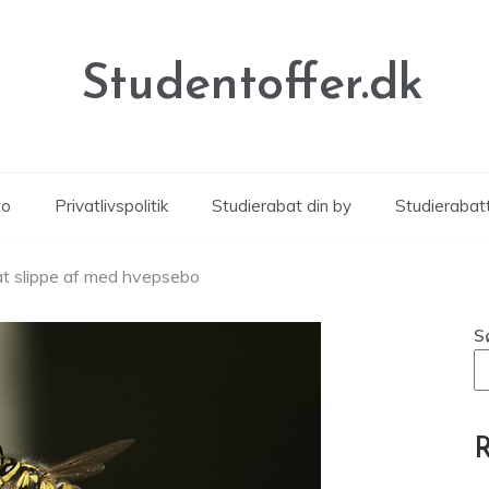
Studentoffer.dk
to
Privatlivspolitik
Studierabat din by
Studierabat
at slippe af med hvepsebo
S
R