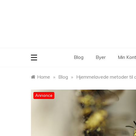
Skip
to
content
Blog
Byer
Min Kon
Home
»
Blog
»
Hjemmelavede metoder til 
Annonce