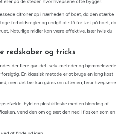
 eller på de steder, hvor hvepsene ofte bygger.
ressede citroner op i nærheden af boet, da den stærke
t tage forholdsregler og undgå at stå for tæt på boet, da
ruet. Naturlige midler kan være effektive, især hvis du
 redskaber og tricks
, findes der flere gør-det-selv-metoder og hjemmelavede
forsigtig. En klassisk metode er at bruge en lang kost
oet ned, men det bør kun gøres om aftenen, hvor hvepsene
psefælde: Fyld en plastikflaske med en blanding af
f flasken, vend den om og sæt den ned i flasken som en
ved at finde ud igen.