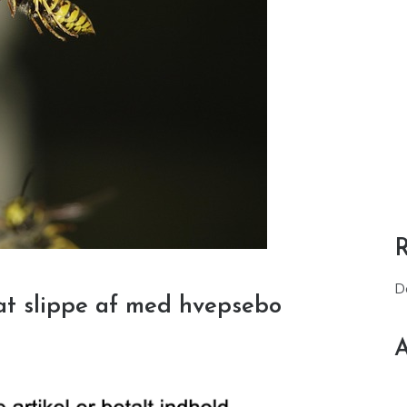
D
at slippe af med hvepsebo
A