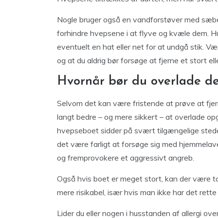
Nogle bruger også en vandforstøver med sæbe
forhindre hvepsene i at flyve og kvæle dem. Hu
eventuelt en hat eller net for at undgå stik. 
og at du aldrig bør forsøge at fjerne et stort e
Hvornår bør du overlade det
Selvom det kan være fristende at prøve at fjern
langt bedre – og mere sikkert – at overlade o
hvepseboet sidder på svært tilgængelige steder
det være farligt at forsøge sig med hjemmelave
og fremprovokere et aggressivt angreb.
Også hvis boet er meget stort, kan der være t
mere risikabel, især hvis man ikke har det rett
Lider du eller nogen i husstanden af allergi o