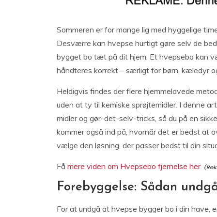
Sommeren er for mange lig med hyggelige timer 
Desværre kan hvepse hurtigt gøre selv de bedst
bygget bo tæt på dit hjem. Et hvepsebo kan være
håndteres korrekt – særligt for børn, kæledyr o
Heldigvis findes der flere hjemmelavede meto
uden at ty til kemiske sprøjtemidler. I denne ar
midler og gør-det-selv-tricks, så du på en sik
kommer også ind på, hvornår det er bedst at ove
vælge den løsning, der passer bedst til din situ
Få
mere viden om Hvepsebo fjernelse her
Forebyggelse: Sådan undgå
For at undgå at hvepse bygger bo i din have, er