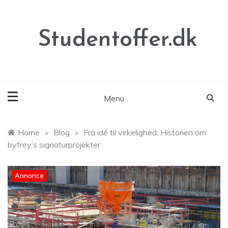
Skip
to
content
Studentoffer.dk
Menu
Home
»
Blog
»
Fra idé til virkelighed: Historien om
byfrey’s signaturprojekter
Annonce