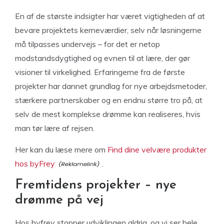
En af de største indsigter har været vigtigheden af at
bevare projektets kerneværdier, selv når løsningerne
må tilpasses undervejs – for det er netop
modstandsdygtighed og evnen til at lære, der gør
visioner til virkelighed. Erfaringerne fra de første
projekter har dannet grundlag for nye arbejdsmetoder,
stærkere partnerskaber og en endnu større tro på, at
selv de mest komplekse drømme kan realiseres, hvis
man tør lære af rejsen.
Her kan du læse mere om
Find dine velvære produkter
hos byFrey
.
Fremtidens projekter – nye
drømme på vej
Hos byfrey stopper udviklingen aldrig, og vi ser hele