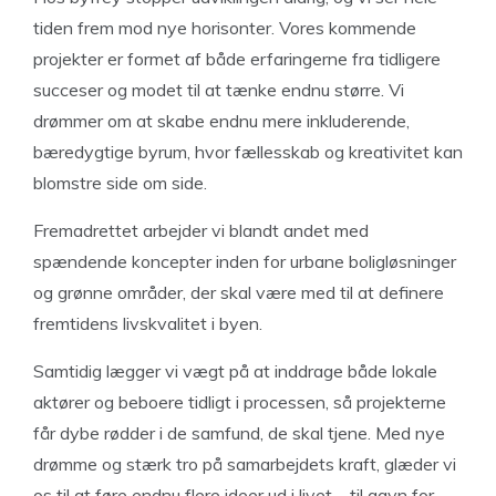
tiden frem mod nye horisonter. Vores kommende
projekter er formet af både erfaringerne fra tidligere
succeser og modet til at tænke endnu større. Vi
drømmer om at skabe endnu mere inkluderende,
bæredygtige byrum, hvor fællesskab og kreativitet kan
blomstre side om side.
Fremadrettet arbejder vi blandt andet med
spændende koncepter inden for urbane boligløsninger
og grønne områder, der skal være med til at definere
fremtidens livskvalitet i byen.
Samtidig lægger vi vægt på at inddrage både lokale
aktører og beboere tidligt i processen, så projekterne
får dybe rødder i de samfund, de skal tjene. Med nye
drømme og stærk tro på samarbejdets kraft, glæder vi
os til at føre endnu flere ideer ud i livet – til gavn for